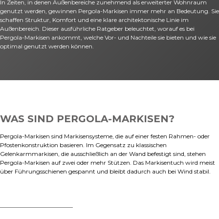
In Zeiten, in denen Außenbereiche zunehmend als erweiterter Wohnraum
genutzt werden, gewinnen Pergola-Markisen immer mehr an Bedeutung. Sie
schaffen Struktur, Komfort und eine klare architektonische Linie im
Außenbereich. Dieser ausführliche Ratgeber beleuchtet, worauf es bei
Pergola-Markisen ankommt, welche Vor- und Nachteile sie bieten und wie sie
optimal genutzt werden können.
WAS SIND PERGOLA-MARKISEN?
Pergola-Markisen sind Markisensysteme, die auf einer festen Rahmen- oder
Pfostenkonstruktion basieren. Im Gegensatz zu klassischen
Gelenkarmmarkisen, die ausschließlich an der Wand befestigt sind, stehen
Pergola-Markisen auf zwei oder mehr Stützen. Das Markisentuch wird meist
über Führungsschienen gespannt und bleibt dadurch auch bei Wind stabil.